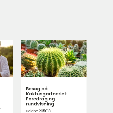
Besøg på
Kaktusgartneriet:
Foredrag og
0
rundvisning
y
Holdnr: 265018