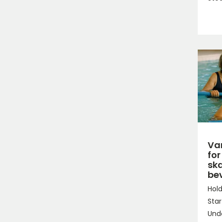
Va
for
ska
be
Hol
Star
Unde