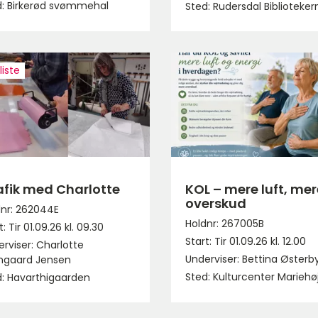
d: Birkerød svømmehal
Sted: Rudersdal Biblioteker
iste
afik med Charlotte
KOL – mere luft, mer
overskud
dnr: 262044E
Holdnr: 267005B
t: Tir 01.09.26 kl. 09.30
Start: Tir 01.09.26 kl. 12.00
rviser: Charlotte
Underviser: Bettina Østerb
ngaard Jensen
Sted: Kulturcenter Mariehø
d: Havarthigaarden