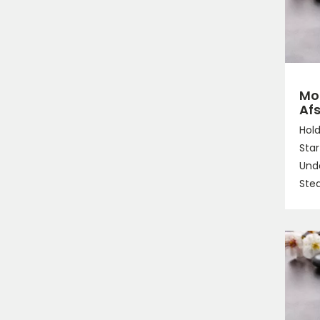
Mo
Af
Hol
Star
Unde
Sted