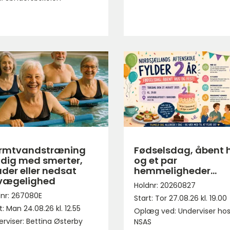
rmtvandstræning
Fødselsdag, åbent 
 dig med smerter,
og et par
der eller nedsat
hemmeligheder…
vægelighed
Holdnr: 20260827
dnr: 267080E
Start: Tor 27.08.26 kl. 19.00
t: Man 24.08.26 kl. 12.55
Oplæg ved: Underviser ho
rviser: Bettina Østerby
NSAS