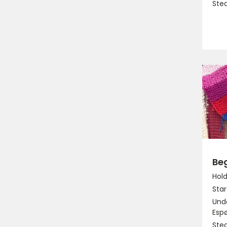
Sted
Be
Hold
Star
Unde
Esp
Ste