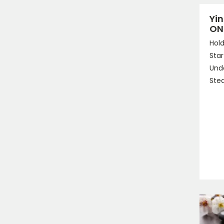
Yin
ON
Hold
Start
Unde
Sted