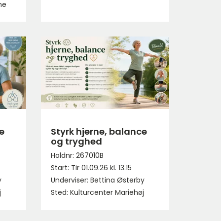
ne
e
Styrk hjerne, balance
og tryghed
Holdnr: 267010B
Start: Tir 01.09.26 kl. 13.15
y
Underviser: Bettina Østerby
j
Sted: Kulturcenter Mariehøj