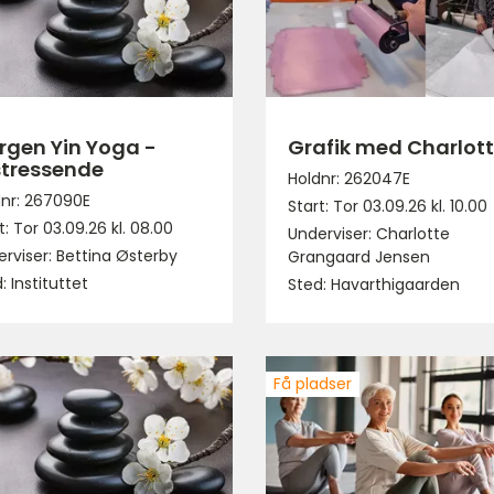
rgen Yin Yoga -
Grafik med Charlot
stressende
Holdnr: 262047E
dnr: 267090E
Start: Tor 03.09.26 kl. 10.00
t: Tor 03.09.26 kl. 08.00
Underviser: Charlotte
rviser: Bettina Østerby
Grangaard Jensen
: Instituttet
Sted: Havarthigaarden
Få pladser