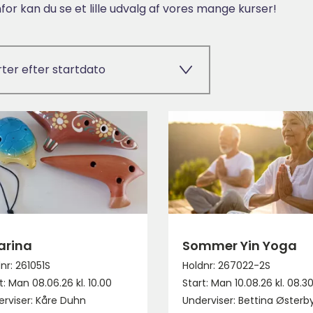
or kan du se et lille udvalg af vores mange kurser!
rter efter startdato
arina
Sommer Yin Yoga
nr: 261051S
Holdnr: 267022-2S
t: Man 08.06.26 kl. 10.00
Start: Man 10.08.26 kl. 08.3
rviser: Kåre Duhn
Underviser: Bettina Østerb