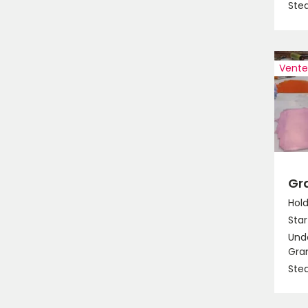
Ste
Ventel
Gr
Hol
Star
Unde
Gra
Ste