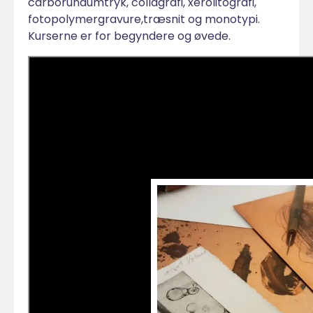
carborundumtryk, collagrafi, xerolitografi,
fotopolymergravure,træsnit og monotypi.
Kurserne er for begyndere og øvede.