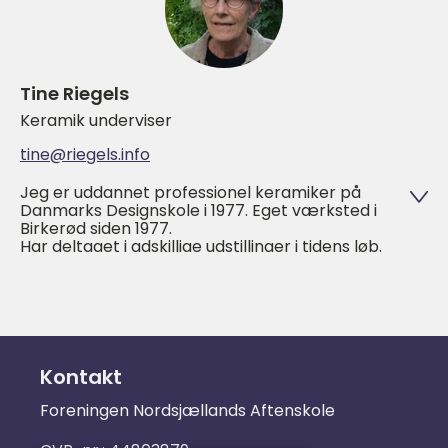
Tine Riegels
Keramik underviser
tine@riegels.info
Jeg er uddannet professionel keramiker på
Danmarks Designskole i 1977. Eget værksted i
Birkerød siden 1977.
Har deltaget i adskillige udstillinger i tidens løb.
Jeg har godt 40 års erfaring som underviser i
keramik og har altid været glad for at kunne
formidle det jeg selv brænder mest for.
Kontakt
Foreningen Nordsjællands Aftenskole